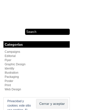
Categorías
Campaigns
Editorial
Flyer
Graphic Design
Identity
Illustration
Packaging
Poster
Print
Web Design
Privacidad y
cookies: este sitio